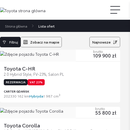
Strona główna
Lista ofert
Filtruj
Zobacz na mapie
Najnowsze
brutto
109 900 zł
Toyota C-HR
2.0 Hybrid Style, FV-23%, Salon PL
REZERWACJA
VAT 23%
CARTER GDAŃSK
3
2023
30 162 km
Hybryda
1 987 cm
brutto
55 800 zł
Toyota Corolla