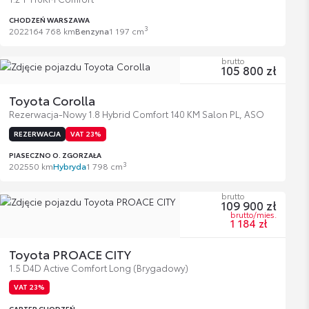
CHODZEŃ WARSZAWA
3
2022
164 768 km
Benzyna
1 197 cm
brutto
105 800 zł
Toyota Corolla
Rezerwacja-Nowy 1.8 Hybrid Comfort 140 KM Salon PL, ASO
REZERWACJA
VAT 23%
PIASECZNO O. ZGORZAŁA
3
2025
50 km
Hybryda
1 798 cm
brutto
109 900 zł
brutto/mies.
1 184 zł
Toyota PROACE CITY
1.5 D4D Active Comfort Long (Brygadowy)
VAT 23%
CARTER CHODZEŃ