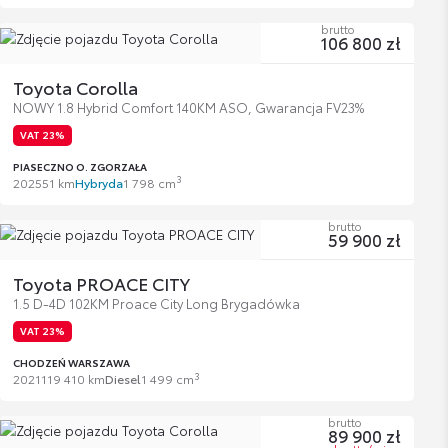
brutto
106 800 zł
Toyota Corolla
NOWY 1.8 Hybrid Comfort 140KM ASO, Gwarancja FV23%
VAT 23%
PIASECZNO O. ZGORZAŁA
3
2025
51 km
Hybryda
1 798 cm
brutto
59 900 zł
Toyota PROACE CITY
1.5 D-4D 102KM Proace City Long Brygadówka
VAT 23%
CHODZEŃ WARSZAWA
3
2021
119 410 km
Diesel
1 499 cm
brutto
89 900 zł