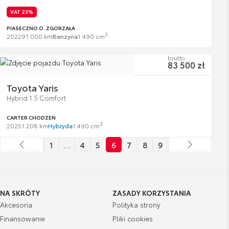
VAT 23%
PIASECZNO O. ZGORZAŁA
3
2022
91 000 km
Benzyna
1 490 cm
brutto
83 500 zł
Toyota Yaris
Hybrid 1.5 Comfort
CARTER CHODZEŃ
3
2025
1 208 km
Hybryda
1 490 cm
1
…
4
5
6
7
8
9
NA SKRÓTY
ZASADY KORZYSTANIA
Akcesoria
Polityka strony
Finansowanie
Pliki cookies