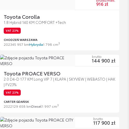
brutto/mies.
916 zł
Toyota Corolla
1.8 Hybrid 140 KM COMFORT +Tech
VAT 23%
CHODZEŃ WARSZAWA
3
2023
45 957 km
Hybryda
1 798 cm
brutto
144 900 zł
Toyota PROACE VERSO
2.0 D4-D 177 KM Long VIP 7 | KLAPA | SKYVIEW | WEBASTO | HAK
| FV23%
VAT 23%
CARTER GDAŃSK
3
2022
129 658 km
Diesel
1 997 cm
brutto
117 900 zł