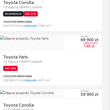
Toyota Corolla
1.8 Hybrid 140KM Comfort
REZERWACJA
VAT 23%
CHODZEŃ WARSZAWA
3
2023
79 331 km
Hybryda
1 798 cm
brutto
69 900 zł
netto/mies.
748 zł
Toyota Yaris
1.5 Hybrid 116KM Comfort
VAT 23%
CHODZEŃ WARSZAWA
3
2023
84 212 km
Hybryda
1 497 cm
brutto
59 900 zł
Toyota Corolla
1.2 T 116KM Comfort