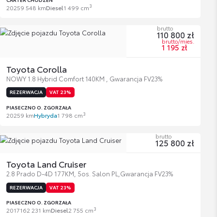
3
2025
9 548 km
Diesel
1 499 cm
brutto
110 800 zł
brutto/mies.
1 195 zł
Toyota Corolla
NOWY 1.8 Hybrid Comfort 140KM , Gwarancja FV23%
REZERWACJA
VAT 23%
PIASECZNO O. ZGORZAŁA
3
2025
9 km
Hybryda
1 798 cm
brutto
125 800 zł
Toyota Land Cruiser
2.8 Prado D-4D 177KM, 5os. Salon PL,Gwarancja FV23%
REZERWACJA
VAT 23%
PIASECZNO O. ZGORZAŁA
3
2017
162 231 km
Diesel
2 755 cm