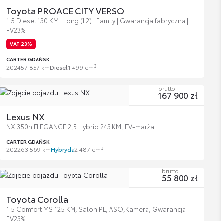
Toyota PROACE CITY VERSO
1.5 Diesel 130 KM | Long (L2) | Family | Gwarancja fabryczna |
FV23%
VAT 23%
CARTER GDAŃSK
3
2024
57 857 km
Diesel
1 499 cm
brutto
167 900 zł
Lexus NX
NX 350h ELEGANCE 2,5 Hybrid 243 KM, FV-marża
CARTER GDAŃSK
3
2022
63 569 km
Hybryda
2 487 cm
brutto
55 800 zł
Toyota Corolla
1.5 Comfort MS 125 KM, Salon PL, ASO,Kamera, Gwarancja
FV23%