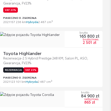
Gwarancja, FV23%
VAT 23%
PIASECZNO O. ZGORZAŁA
3
2021
157 236 km
Hybryda
2 487 cm
brutto
165 800 zł
brutto/mies.
2 501 zł
Toyota Highlander
Rezerwacja-2.5 Hybrid Prestige 248 KM, Salon PL, ASO,
Gwarancja, FV23%
REZERWACJA
VAT 23%
PIASECZNO O. ZGORZAŁA
3
2021
123 101 km
Hybryda
2 487 cm
brutto
84 900 zł
netto/mies.
865 zł