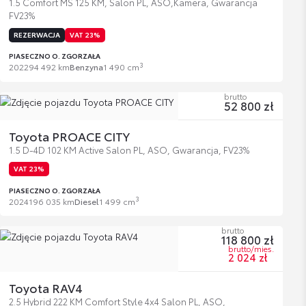
1.5 Comfort MS 125 KM, Salon PL, ASO,Kamera, Gwarancja
FV23%
REZERWACJA
VAT 23%
PIASECZNO O. ZGORZAŁA
3
2022
94 492 km
Benzyna
1 490 cm
brutto
52 800 zł
Toyota PROACE CITY
1.5 D-4D 102 KM Active Salon PL, ASO, Gwarancja, FV23%
VAT 23%
PIASECZNO O. ZGORZAŁA
3
2024
196 035 km
Diesel
1 499 cm
brutto
118 800 zł
brutto/mies.
2 024 zł
Toyota RAV4
2.5 Hybrid 222 KM Comfort Style 4x4 Salon PL, ASO,