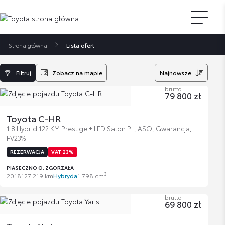
Strona główna
Lista ofert
Filtruj
Zobacz na mapie
Najnowsze
brutto
79 800 zł
Toyota C-HR
1.8 Hybrid 122 KM Prestige + LED Salon PL, ASO, Gwarancja,
FV23%
REZERWACJA
VAT 23%
PIASECZNO O. ZGORZAŁA
3
2018
127 219 km
Hybryda
1 798 cm
brutto
69 800 zł