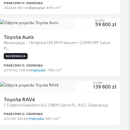
PIASECZNO O. ZGORZAŁA
3
2020
44 681 km
Benzyna
1 496 cm
brutto
59 800 zł
Toyota Auris
Rezerwacja - 1.8 Hybrid 136 KM Premium + COMFORT Salon
PL,
REZERWACJA
PIASECZNO O. ZGORZAŁA
3
2018
152 168 km
Hybryda
1 798 cm
brutto
139 800 zł
Toyota RAV4
2.5 Hybrid Selection 4x2 218KM Salon PL, ASO, Gwarancja
PIASECZNO O. ZGORZAŁA
3
2021
40 324 km
Hybryda
2 487 cm