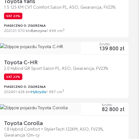
Toyota Yaris
1.5 125 KM CVT Comfort Salon PL, ASO, Gwarancja, FV23%
VAT 23%
PIASECZNO O. ZGORZAŁA
3
2021
21 070 km
Benzyna
1 496 cm
brutto
139 800 zł
Toyota C-HR
2.0 Hybrid GR Sport Salon PL, ASO, Gwarancja, FV23%
VAT 23%
PIASECZNO O. ZGORZAŁA
3
2024
51 428 km
Hybryda
1 987 cm
brutto
82 800 zł
Toyota Corolla
1.8 Hybrid Comfort + Style+Tech 122KM, ASO, FV23%,
Gwarancja 12m-cy