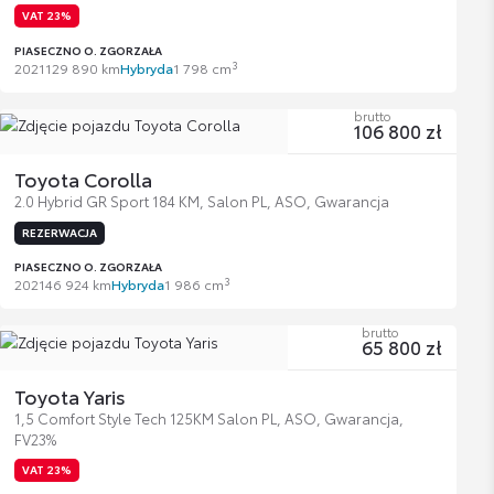
VAT 23%
PIASECZNO O. ZGORZAŁA
3
2021
129 890 km
Hybryda
1 798 cm
brutto
106 800 zł
Toyota Corolla
2.0 Hybrid GR Sport 184 KM, Salon PL, ASO, Gwarancja
REZERWACJA
PIASECZNO O. ZGORZAŁA
3
2021
46 924 km
Hybryda
1 986 cm
brutto
65 800 zł
Toyota Yaris
1,5 Comfort Style Tech 125KM Salon PL, ASO, Gwarancja,
FV23%
VAT 23%