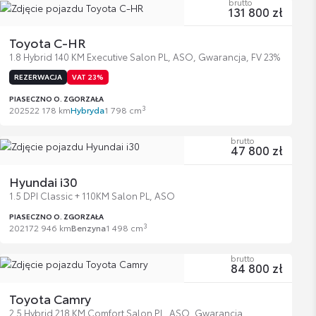
brutto
131 800 zł
Toyota C-HR
1.8 Hybrid 140 KM Executive Salon PL, ASO, Gwarancja, FV 23%
REZERWACJA
VAT 23%
PIASECZNO O. ZGORZAŁA
3
2025
22 178 km
Hybryda
1 798 cm
brutto
47 800 zł
Hyundai i30
1.5 DPI Classic + 110KM Salon PL, ASO
PIASECZNO O. ZGORZAŁA
3
2021
72 946 km
Benzyna
1 498 cm
brutto
84 800 zł
Toyota Camry
2.5 Hybrid 218 KM Comfort Salon PL, ASO, Gwarancja