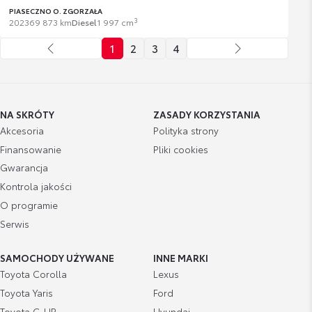
PIASECZNO O. ZGORZAŁA
3
2023
69 873 km
Diesel
1 997 cm
1
2
3
4
NA SKRÓTY
ZASADY KORZYSTANIA
Akcesoria
Polityka strony
Finansowanie
Pliki cookies
Gwarancja
Kontrola jakości
O programie
Serwis
SAMOCHODY UŻYWANE
INNE MARKI
Toyota Corolla
Lexus
Toyota Yaris
Ford
Toyota C-HR
Hyundai