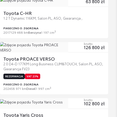
63 800 zł
Toyota C-HR
1.2 T Dynamic 116KM, Salon PL, ASO, Gwarancja ,
PIASECZNO O. ZGORZAŁA
3
2017
129 488 km
Benzyna
1 197 cm
brutto
126 800 zł
Toyota PROACE VERSO
2.0 D4-D 177KM Long Business CLIM&TOUCH, Salon PL, ASO,
Gwarancja FV23
REZERWACJA
VAT 23%
PIASECZNO O. ZGORZAŁA
3
2024
58 971 km
Diesel
1 997 cm
brutto
102 800 zł
Toyota Yaris Cross