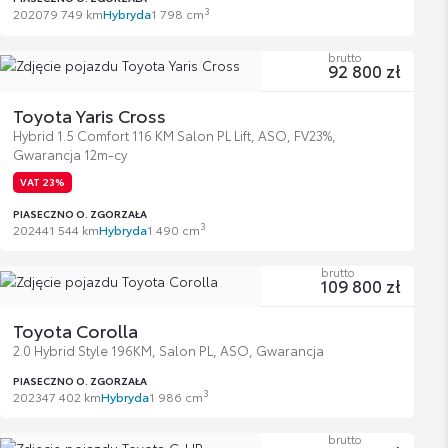
3
2020
79 749 km
Hybryda
1 798 cm
brutto
92 800 zł
Toyota Yaris Cross
Hybrid 1.5 Comfort 116 KM Salon PL Lift, ASO, FV23%,
Gwarancja 12m-cy
VAT 23%
PIASECZNO O. ZGORZAŁA
3
2024
41 544 km
Hybryda
1 490 cm
brutto
109 800 zł
Toyota Corolla
2.0 Hybrid Style 196KM, Salon PL, ASO, Gwarancja
PIASECZNO O. ZGORZAŁA
3
2023
47 402 km
Hybryda
1 986 cm
brutto