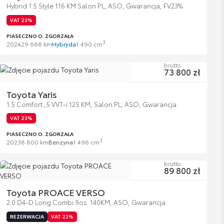
Hybrid 1.5 Style 116 KM Salon PL, ASO, Gwarancja, FV23%
VAT 23%
PIASECZNO O. ZGORZAŁA
3
2024
29 688 km
Hybryda
1 490 cm
brutto
73 800 zł
Toyota Yaris
1.5 Comfort ,5 VVT-i 125 KM, Salon PL, ASO, Gwarancja
VAT 23%
PIASECZNO O. ZGORZAŁA
3
2023
8 800 km
Benzyna
1 496 cm
brutto
89 800 zł
Toyota PROACE VERSO
2.0 D4-D Long Combi 9os. 140KM, ASO, Gwarancja
REZERWACJA
VAT 23%