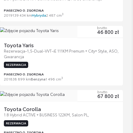
PIASECZNO O. ZGORZAŁA
3
2019
139 434 km
Hybryda
2 487 cm
brutto
46 800 zł
Toyota Yaris
Rezerwacja-1,5-Dual-VVT-iE 111KM Premum + City+ Style, ASO,
Gwarancja
REZERWACJA
PIASECZNO O. ZGORZAŁA
3
2018
38 899 km
Benzyna
1 496 cm
brutto
67 800 zł
Toyota Corolla
1.8 Hybrid ACTIVE + BUSINESS 122KM, Salon PL,
REZERWACJA
PIASECZNO O. ZGORZAŁA