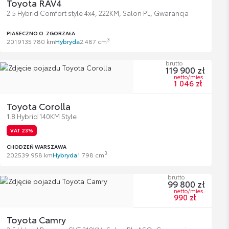
Toyota RAV4
2.5 Hybrid Comfort style 4x4, 222KM, Salon PL, Gwarancja
PIASECZNO O. ZGORZAŁA
3
2019
135 780 km
Hybryda
2 487 cm
brutto
119 900 zł
netto/mies.
1 046 zł
Toyota Corolla
1.8 Hybrid 140KM Style
VAT 23%
CHODZEŃ WARSZAWA
3
2025
39 958 km
Hybryda
1 798 cm
brutto
99 800 zł
netto/mies.
990 zł
Toyota Camry