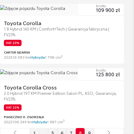
brutto
109 900 zł
Toyota Corolla
1.8 Hybrid 140 KM | Comfort+Tech | Gwarancja fabryczna |
FV23%
VAT 23%
CARTER GDAŃSK
3
2025
16 083 km
Hybryda
1 798 cm
brutto
125 800 zł
Toyota Corolla Cross
2.0 Hybrid 197 KM Premier Edition Salon PL, ASO, Gwarancja,
FV23%
VAT 23%
PIASECZNO O. ZGORZAŁA
3
2022
106 249 km
Hybryda
1 987 cm
1
…
5
6
7
8
9