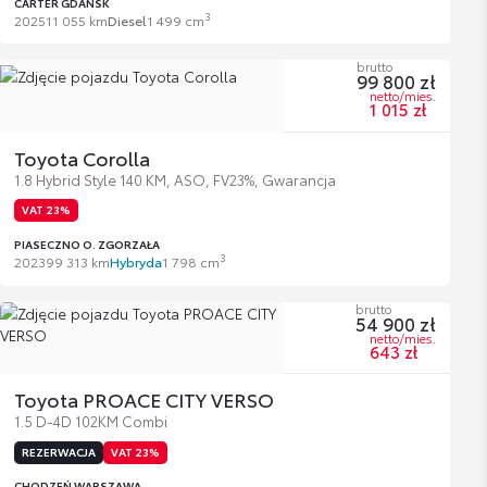
CARTER GDAŃSK
3
2025
11 055 km
Diesel
1 499 cm
brutto
99 800 zł
netto/mies.
1 015 zł
Toyota Corolla
1.8 Hybrid Style 140 KM, ASO, FV23%, Gwarancja
VAT 23%
PIASECZNO O. ZGORZAŁA
3
2023
99 313 km
Hybryda
1 798 cm
brutto
54 900 zł
netto/mies.
643 zł
Toyota PROACE CITY VERSO
1.5 D-4D 102KM Combi
REZERWACJA
VAT 23%
CHODZEŃ WARSZAWA