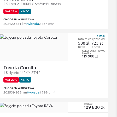
2.5 Hybrid 230KM Comfort Business
VAT 23%
KINTO
CHODZEŃ WARSZAWA
3
2024
20 554 km
Hybryda
2 487 cm
Kinto
rata miesięczna od
588 zł
723 zł
netto
brutto
CENA OFERTOWA
brutto
119 900 zł
Toyota Corolla
1.8 Hybrid 140KM STYLE
VAT 23%
KINTO
CHODZEŃ WARSZAWA
3
2025
39 958 km
Hybryda
1 798 cm
brutto
109 800 zł