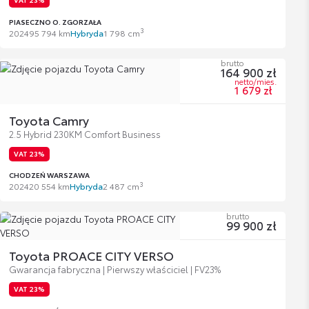
PIASECZNO O. ZGORZAŁA
3
2024
95 794 km
Hybryda
1 798 cm
brutto
164 900 zł
netto/mies.
1 679 zł
Toyota Camry
2.5 Hybrid 230KM Comfort Business
VAT 23%
CHODZEŃ WARSZAWA
3
2024
20 554 km
Hybryda
2 487 cm
brutto
99 900 zł
Toyota PROACE CITY VERSO
Gwarancja fabryczna | Pierwszy właściciel | FV23%
VAT 23%