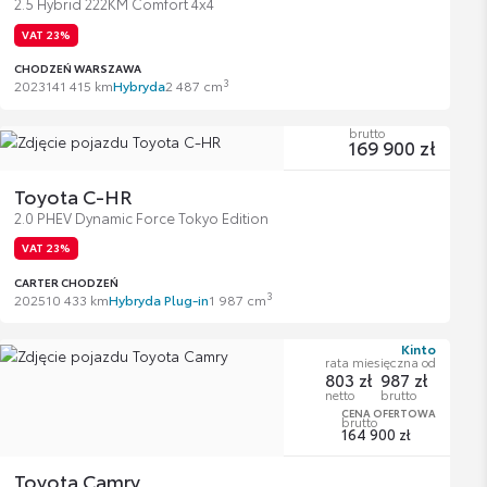
2.5 Hybrid 222KM Comfort 4x4
VAT 23%
CHODZEŃ WARSZAWA
3
2023
141 415 km
Hybryda
2 487 cm
brutto
169 900 zł
Toyota C-HR
2.0 PHEV Dynamic Force Tokyo Edition
VAT 23%
CARTER CHODZEŃ
3
2025
10 433 km
Hybryda Plug-in
1 987 cm
Kinto
rata miesięczna od
803 zł
987 zł
netto
brutto
CENA OFERTOWA
brutto
164 900 zł
Toyota Camry