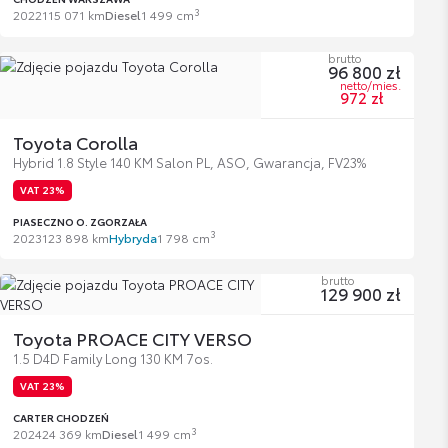
3
2022
115 071 km
Diesel
1 499 cm
brutto
96 800 zł
netto/mies.
972 zł
Toyota Corolla
Hybrid 1.8 Style 140 KM Salon PL, ASO, Gwarancja, FV23%
VAT 23%
PIASECZNO O. ZGORZAŁA
3
2023
123 898 km
Hybryda
1 798 cm
brutto
129 900 zł
Toyota PROACE CITY VERSO
1.5 D4D Family Long 130 KM 7os.
VAT 23%
CARTER CHODZEŃ
3
2024
24 369 km
Diesel
1 499 cm