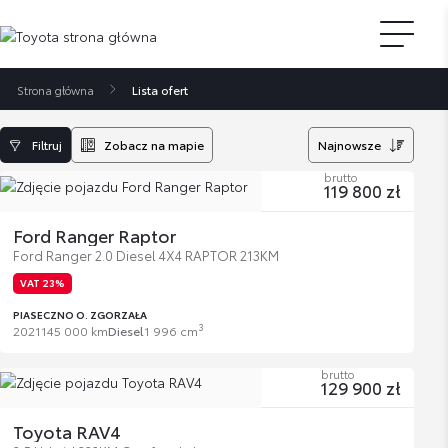
Strona główna
Lista ofert
Filtruj
Zobacz na mapie
Najnowsze
brutto
119 800 zł
Ford Ranger Raptor
Ford Ranger 2.0 Diesel 4X4 RAPTOR 213KM
VAT 23%
PIASECZNO O. ZGORZAŁA
3
2021
145 000 km
Diesel
1 996 cm
brutto
129 900 zł
Toyota RAV4