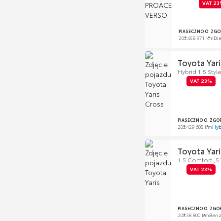
VAT 2
PIASECZNO O. ZG
2024
58 971 km
Di
Toyota Yari
Hybrid 1.5 Sty
VAT 23%
PIASECZNO O. ZGO
2024
29 688 km
Hyb
Toyota Yari
1.5 Comfort ,5
VAT 23%
PIASECZNO O. ZGO
2023
8 800 km
Ben