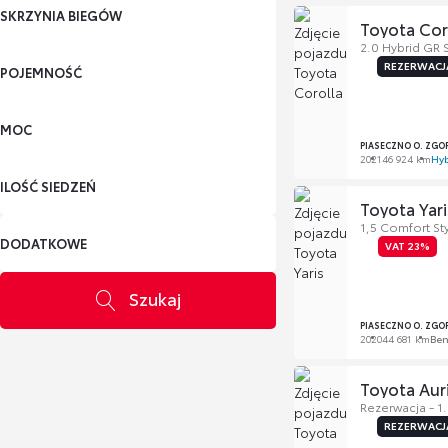
SKRZYNIA BIEGÓW
Toyota Cor
2.0 Hybrid GR 
REZERWACJ
POJEMNOŚĆ
MOC
PIASECZNO O. ZGO
2021
46 924 km
Hy
ILOŚĆ SIEDZEŃ
Toyota Yari
1,5 Comfort St
DODATKOWE
VAT 23%
Szukaj
PIASECZNO O. ZGO
2020
44 681 km
Be
Toyota Aur
Rezerwacja - 1
REZERWACJ