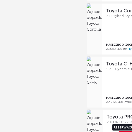
Toyota Cor
2.0 Hybrid Sty
PIASECZNO O. ZGO
2023
47 402 km
Hy
Toyota C-
1.2 T Dynamic 
PIASECZNO O. ZGO
2017
129 488 km
Be
Toyota P
2.0 D4-D 177K
REZERWAC