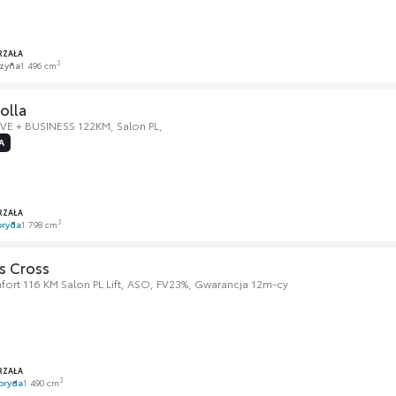
RZAŁA
3
zyna
1 496 cm
olla
IVE + BUSINESS 122KM, Salon PL,
A
RZAŁA
3
bryda
1 798 cm
s Cross
fort 116 KM Salon PL Lift, ASO, FV23%, Gwarancja 12m-cy
RZAŁA
3
bryda
1 490 cm