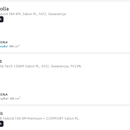
olla
Sport 184 KM, Salon PL, ASO, Gwarancja
A
RZAŁA
3
bryda
1 986 cm
s
yle Tech 125KM Salon PL, ASO, Gwarancja, FV23%
RZAŁA
3
nzyna
1 496 cm
is
.8 Hybrid 136 KM Premium + COMFORT Salon PL,
A