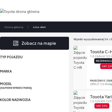
Strona główna
Lista ofert
Wyniki wyszukiwania
(64 of
Zobacz na mapie
Toyota C-
1.8 Hybrid 122
TYP POJAZDU
REZERWACJ
VAT 23
MARKA
PIASECZNO O. ZGO
MODEL
2018
127 219 km
Hy
(NAJPIERW WYBIERZ MARKĘ)
Toyota Yari
KOLOR NADWOZIA
1.5 125 KM CVT
VAT 23%