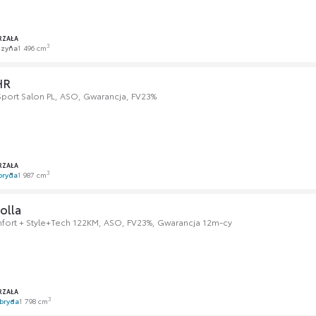
RZAŁA
3
nzyna
1 496 cm
HR
Sport Salon PL, ASO, Gwarancja, FV23%
RZAŁA
3
bryda
1 987 cm
olla
fort + Style+Tech 122KM, ASO, FV23%, Gwarancja 12m-cy
RZAŁA
3
bryda
1 798 cm