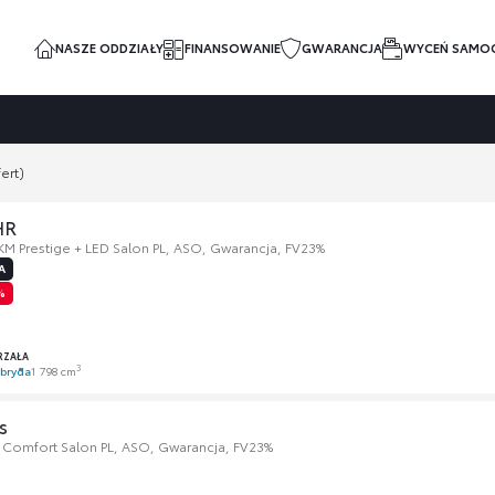
NASZE ODDZIAŁY
FINANSOWANIE
GWARANCJA
WYCEŃ SAMO
ert)
HR
 KM Prestige + LED Salon PL, ASO, Gwarancja, FV23%
A
%
RZAŁA
3
bryda
1 798 cm
s
 Comfort Salon PL, ASO, Gwarancja, FV23%