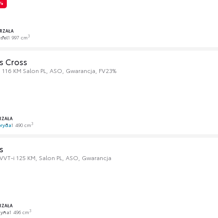
3%
ORZAŁA
3
esel
1 997 cm
s Cross
le 116 KM Salon PL, ASO, Gwarancja, FV23%
RZAŁA
3
ryda
1 490 cm
s
 VVT-i 125 KM, Salon PL, ASO, Gwarancja
RZAŁA
3
zyna
1 496 cm