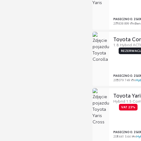
PIASECZNO O. ZGO
2018
38 899 km
Ben
Toyota Cor
1.8 Hybrid ACT
REZERWACJ
PIASECZNO O. ZGO
2020
79 749 km
Hy
Toyota Yari
Hybrid 1.5 Com
VAT 23%
PIASECZNO O. ZGO
2024
41 544 km
Hy