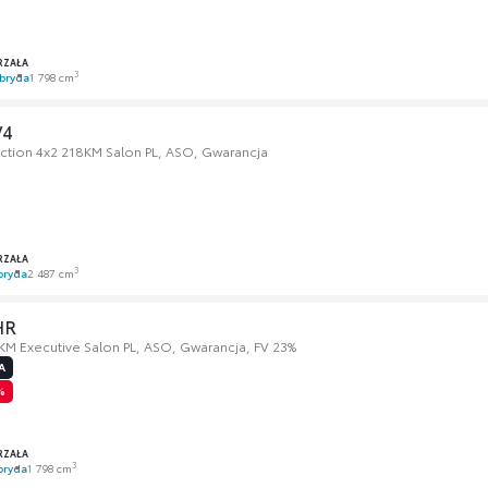
RZAŁA
3
bryda
1 798 cm
V4
ection 4x2 218KM Salon PL, ASO, Gwarancja
RZAŁA
3
bryda
2 487 cm
HR
 KM Executive Salon PL, ASO, Gwarancja, FV 23%
A
%
RZAŁA
3
bryda
1 798 cm