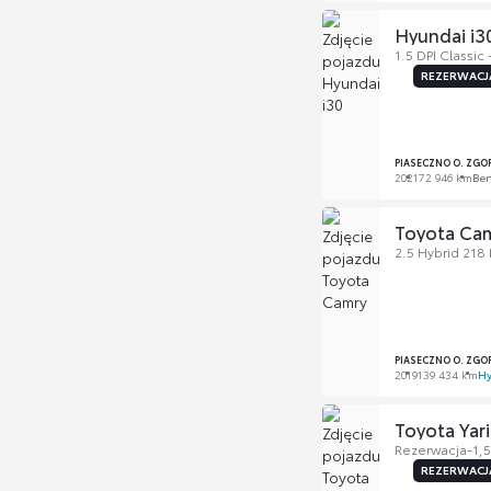
Hyundai i3
1.5 DPI Classic
REZERWACJ
PIASECZNO O. ZGO
2021
72 946 km
Be
Toyota Ca
2.5 Hybrid 218
PIASECZNO O. ZGO
2019
139 434 km
Hy
Toyota Yari
Rezerwacja-1,5
REZERWACJ