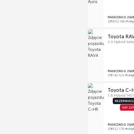
PIASECZNO O. ZGO
2018
152 168 km
Hy
Toyota RA
2.5 Hybrid Sel
PIASECZNO O. ZGO
2021
40 324 km
Hy
Toyota C-
1.8 Hybrid 140
REZERWACJ
VAT 23
PIASECZNO O. ZGO
2025
22 178 km
Hy