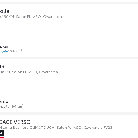
olla
le 196KM, Salon PL, ASO, Gwarancja
RZAŁA
3
bryda
1 986 cm
HR
116KM, Salon PL, ASO, Gwarancja ,
RZAŁA
3
nzyna
1 197 cm
ROACE VERSO
M Long Business CLIM&TOUCH, Salon PL, ASO, Gwarancja FV23
JA