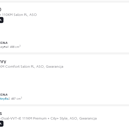
0
 + 110KM Salon PL, ASO
A
RZAŁA
3
nzyna
1 498 cm
mry
 KM Comfort Salon PL, ASO, Gwarancja
RZAŁA
3
bryda
2 487 cm
s
-Dual-VVT-iE 111KM Premum + City+ Style, ASO, Gwarancja
A