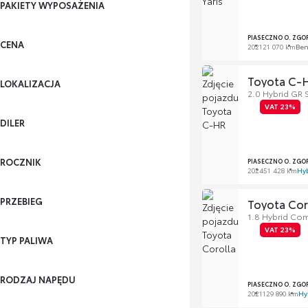
PAKIETY WYPOSAŻENIA
PIASECZNO O. ZGO
CENA
2021
21 070 km
Be
Toyota C-
LOKALIZACJA
2.0 Hybrid GR 
VAT 23%
DILER
ROCZNIK
PIASECZNO O. ZGO
2024
51 428 km
Hy
PRZEBIEG
Toyota Cor
1.8 Hybrid Com
VAT 23%
TYP PALIWA
RODZAJ NAPĘDU
PIASECZNO O. ZGO
2021
129 890 km
Hy