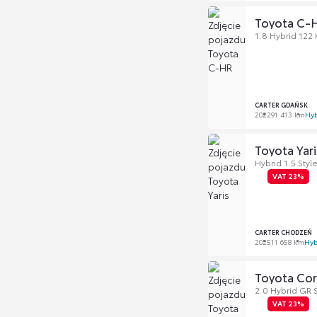
Toyota C-
1.8 Hybrid 122
CARTER GDAŃSK
2022
91 413 km
Hy
Toyota Yari
Hybrid 1.5 Styl
VAT 23%
CARTER CHODZEŃ
2025
11 658 km
Hyb
Toyota Cor
2.0 Hybrid GR 
VAT 23%