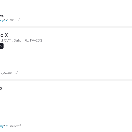
WA
3
bryda
1 490 cm
go X
ed CVT , Salon PL, FV-23%
A
3
nzyna
998 cm
s
e
3
bryda
1 490 cm