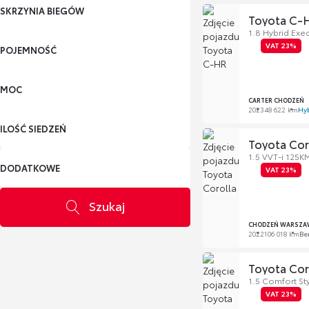
SKRZYNIA BIEGÓW
Toyota C-
1.8 Hybrid Exe
VAT 23%
POJEMNOŚĆ
MOC
CARTER CHODZEŃ
2023
48 622 km
Hy
ILOŚĆ SIEDZEŃ
Toyota Cor
1.5 VVT-i 125K
DODATKOWE
VAT 23%
Szukaj
CHODZEŃ WARSZA
2022
106 018 km
Be
Toyota Cor
1.5 Comfort St
VAT 23%