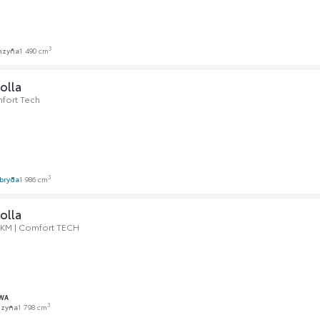
3
nzyna
1 490 cm
olla
fort Tech
3
bryda
1 986 cm
olla
0KM | Comfort TECH
WA
3
nzyna
1 798 cm