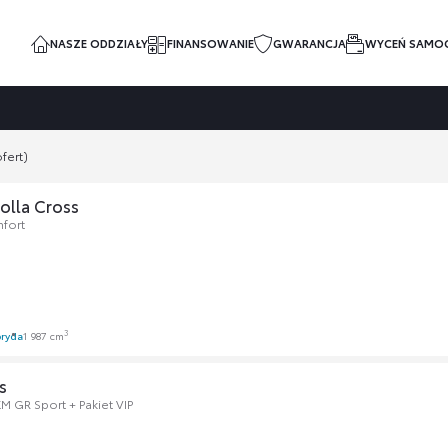
NASZE ODDZIAŁY
FINANSOWANIE
GWARANCJA
WYCEŃ SAMO
fert)
olla Cross
fort
3
ryda
1 987 cm
s
M GR Sport + Pakiet VIP