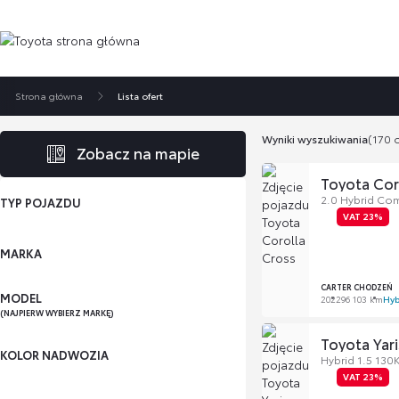
Strona główna
Lista ofert
Wyniki wyszukiwania
(170 o
Zobacz na mapie
Toyota Cor
2.0 Hybrid Com
TYP POJAZDU
VAT 23%
MARKA
CARTER CHODZEŃ
MODEL
2022
96 103 km
Hyb
(NAJPIERW WYBIERZ MARKĘ)
Toyota Yari
KOLOR NADWOZIA
Hybrid 1.5 130K
VAT 23%