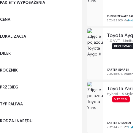
PAKIETY WYPOSAŻENIA
CHODZEŃ WARSZA
CENA
2024
32 000 km
Hy
Toyota Ay
LOKALIZACJA
1.0 VVT-i Limit
REZERWACJ
DILER
ROCZNIK
CARTER GDAŃSK
2022
18 674 km
Be
PRZEBIEG
Toyota Yari
Hybrid 1.5 Styl
VAT 23%
TYP PALIWA
RODZAJ NAPĘDU
CARTER CHODZEŃ
2025
14 231 km
Hy