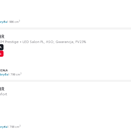
3
bryda
1 986 cm
HR
 KM Prestige + LED Salon PL, ASO, Gwarancja, FV23%
A
%
RZAŁA
3
bryda
1 798 cm
HR
fort
3
bryda
1 798 cm