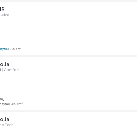
HR
cutive
3
bryda
1 798 cm
olla
M | Comfort
WA
3
nzyna
1 490 cm
olla
yle Tech