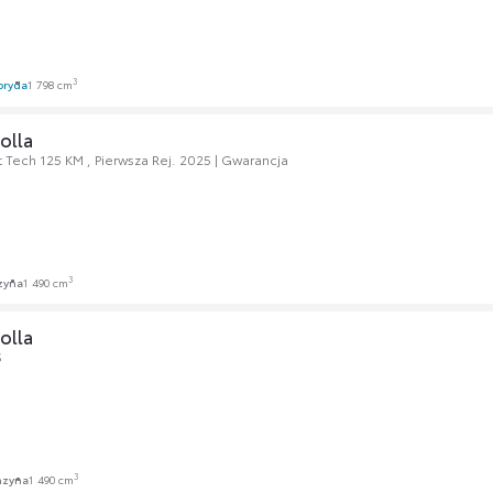
3
bryda
1 798 cm
olla
 Tech 125 KM , Pierwsza Rej. 2025 | Gwarancja
3
zyna
1 490 cm
olla
S
3
nzyna
1 490 cm