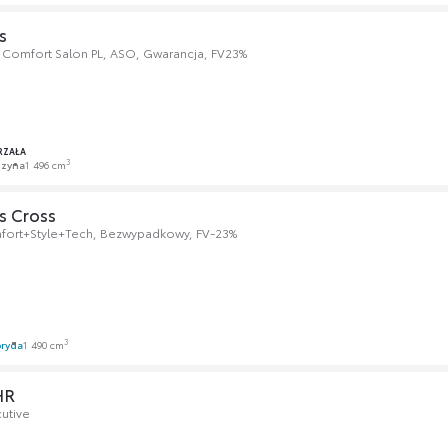
s
 Comfort Salon PL, ASO, Gwarancja, FV23%
RZAŁA
3
nzyna
1 496 cm
s Cross
mfort+Style+Tech, Bezwypadkowy, FV-23%
3
ryda
1 490 cm
HR
cutive