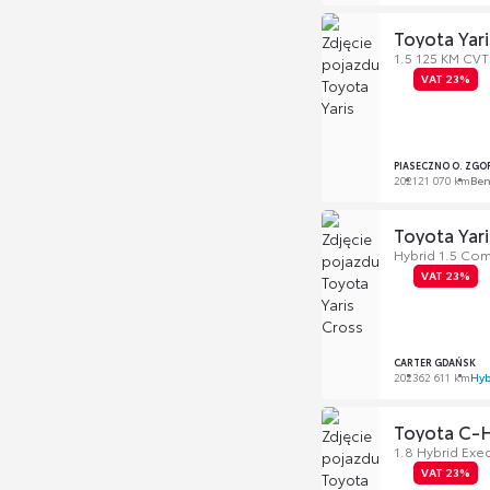
Toyota Yari
1.5 125 KM CVT
VAT 23%
PIASECZNO O. ZGO
2021
21 070 km
Be
Toyota Yari
Hybrid 1.5 Co
VAT 23%
CARTER GDAŃSK
2023
62 611 km
Hyb
Toyota C-
1.8 Hybrid Exe
VAT 23%