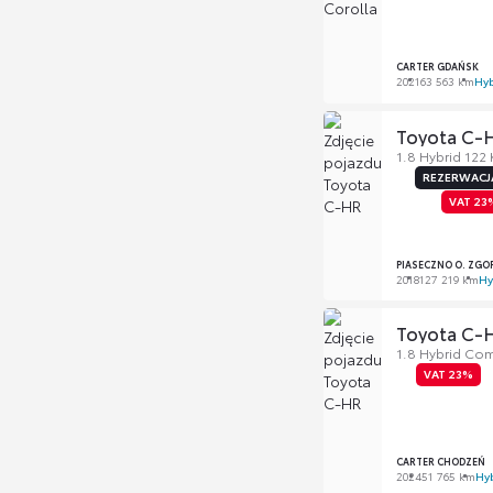
CARTER GDAŃSK
2021
63 563 km
Hy
Toyota C-
1.8 Hybrid 122
REZERWACJ
VAT 23
PIASECZNO O. ZGO
2018
127 219 km
Hy
Toyota C-
1.8 Hybrid Com
VAT 23%
CARTER CHODZEŃ
2024
51 765 km
Hy