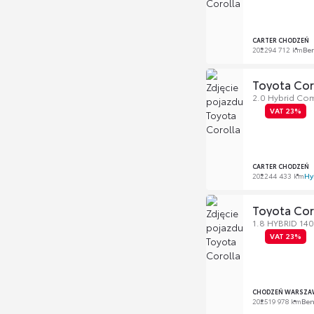
CARTER CHODZEŃ
2022
94 712 km
Be
Toyota Cor
2.0 Hybrid Com
VAT 23%
CARTER CHODZEŃ
2022
44 433 km
Hy
Toyota Cor
1.8 HYBRID 14
VAT 23%
CHODZEŃ WARSZA
2025
19 978 km
Be