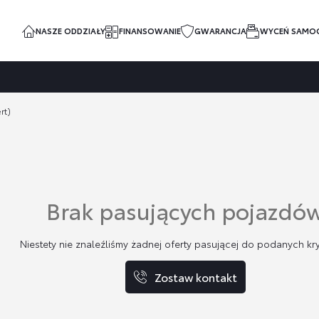
NASZE ODDZIAŁY
FINANSOWANIE
GWARANCJA
WYCEŃ SAMO
rt)
Brak pasujących pojazdó
Niestety nie znaleźliśmy żadnej oferty pasującej do podanych kry
Zostaw kontakt